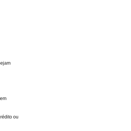
sejam
tem
rédito ou