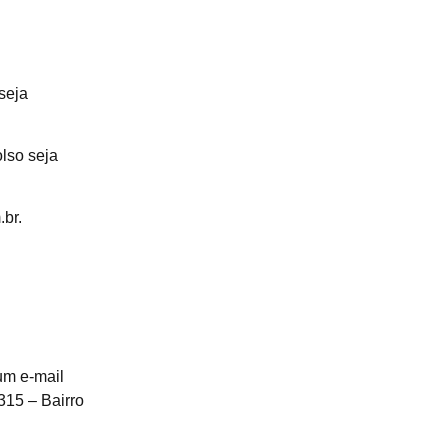
seja
lso seja
br.
um e-mail
315 – Bairro