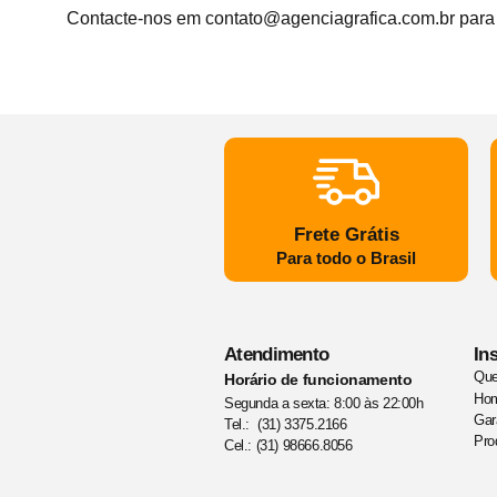
Contacte-nos em contato@agenciagrafica.com.br para
Frete Grátis
Para todo o Brasil
Atendimento
Ins
Qu
Horário de funcionamento
Ho
Segunda a sexta: 8:00 às 22:00h
Gar
Tel.: (31) 3375.2166
Pro
Cel.: (31) 98666.8056