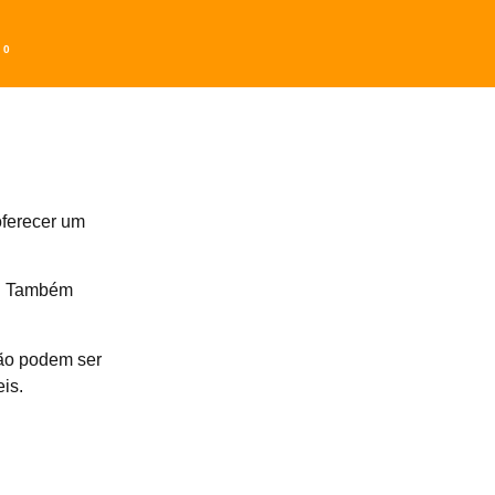
0
oferecer um
u. Também
não podem ser
is.